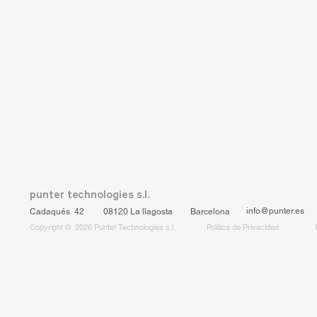
punter technologies s.l.
info@punter.es
Cadaqués 42
08120 La llagosta
Barcelona
Copyright © 2026 Punter Technologies s.l.
Política de Privacidad
Mecánica de precisión